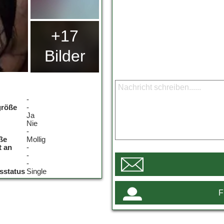
+17
Bilder
-
größe
-
Ja
Nie
-
ße
Mollig
t an
-
-
-
sstatus
Single
F