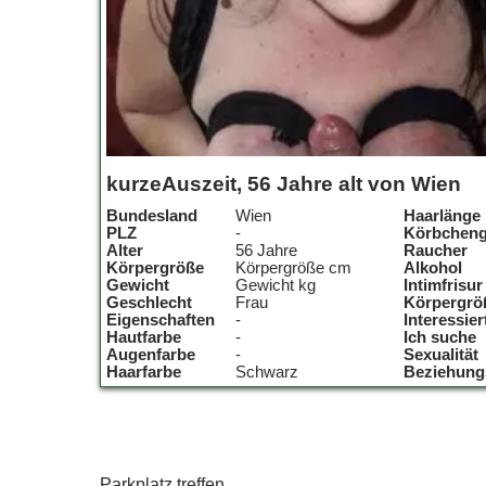
kurzeAuszeit, 56 Jahre alt von Wien
Bundesland
Wien
Haarlänge
PLZ
-
Körbchen
Alter
56 Jahre
Raucher
Körpergröße
Körpergröße cm
Alkohol
Gewicht
Gewicht kg
Intimfrisur
Geschlecht
Frau
Körpergrö
Eigenschaften
-
Interessier
Hautfarbe
-
Ich suche
Augenfarbe
-
Sexualität
Haarfarbe
Schwarz
Beziehung
Parkplatz treffen